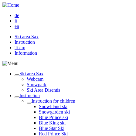
de
it
en
Ski area Sax
Instruction
Team
Information
Ski area Sax
Webcam
Snowpark
Ski Area Disentis
Instruction
Instruction for children
Snowliland ski
Snowgarden ski
Blue Prince ski
Blue King ski
Blue Star Ski
Red Prince Ski