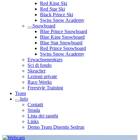
Red King Ski
Red Star Ski
Black Prince Ski
Swiss Snow Academy
Snowboard
Blue Prince Snowboard
Blue King Snowboard
Blue Star Snowboard
Red Prince Snowboard
Swiss Snow Academy
Erwachsenenkurs
Sci di fondo
Skeacher
Lezioni private
Race Weeks
Freestyle Training
Team
Info
Contatti
Strada
Lista dei ranghi
Links
Demo Team Disentis Sedrun