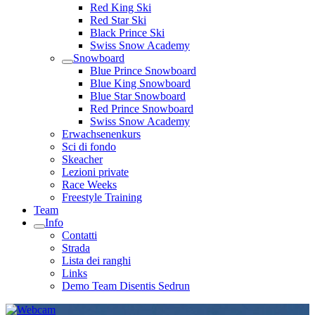
Red King Ski
Red Star Ski
Black Prince Ski
Swiss Snow Academy
Snowboard
Blue Prince Snowboard
Blue King Snowboard
Blue Star Snowboard
Red Prince Snowboard
Swiss Snow Academy
Erwachsenenkurs
Sci di fondo
Skeacher
Lezioni private
Race Weeks
Freestyle Training
Team
Info
Contatti
Strada
Lista dei ranghi
Links
Demo Team Disentis Sedrun