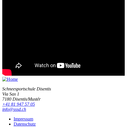
Schneesportschule Disentis
Via Sax 1
7180 Disentis/Mustér
+41 81 947 57 05
info@sssd.ch
Impressum
Datenschutz