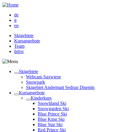
de
it
en
Skigebiete
Kursangebote
Team
Infos
Skigebiete
Webcam Saxwiese
Snowpark
Skigebiet Andermatt Sedrun Disentis
Kursangebote
Kinderkurs
Snowliland Ski
Snowgarden Ski
Blue Prince Ski
Blue King Ski
Blue Star Ski
Red Prince Ski