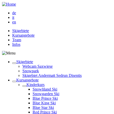
de
it
en
Skigebiete
Kursangebote
Team
Infos
Skigebiete
Webcam Saxwiese
Snowpark
Skigebiet Andermatt Sedrun Disentis
Kursangebote
Kinderkurs
Snowliland Ski
Snowgarden Ski
Blue Prince Ski
Blue King Ski
Blue Star Ski
Red Prince Ski