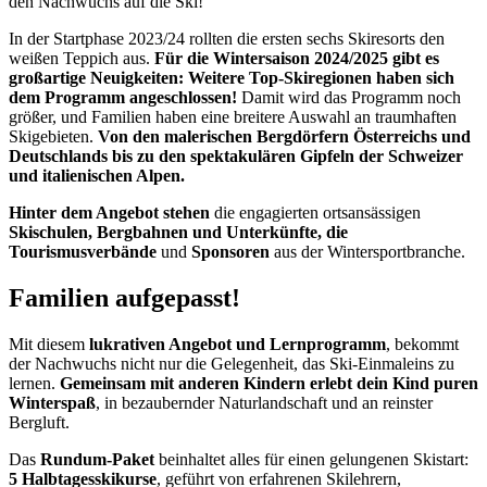
den Nachwuchs auf die Ski!
In der Startphase 2023/24 rollten die ersten sechs Skiresorts den
weißen Teppich aus.
Für die Wintersaison 2024/2025 gibt es
großartige Neuigkeiten: Weitere Top-Skiregionen haben sich
dem Programm angeschlossen!
Damit wird das Programm noch
größer, und Familien haben eine breitere Auswahl an traumhaften
Skigebieten.
Von den malerischen Bergdörfern Österreichs und
Deutschlands bis zu den spektakulären Gipfeln der Schweizer
und italienischen Alpen.
Hinter dem Angebot stehen
die engagierten ortsansässigen
Skischulen, Bergbahnen und Unterkünfte, die
Tourismusverbände
und
Sponsoren
aus der Wintersportbranche.
Familien aufgepasst!
Mit diesem
lukrativen Angebot und Lernprogramm
, bekommt
der Nachwuchs nicht nur die Gelegenheit, das Ski-Einmaleins zu
lernen.
Gemeinsam mit anderen Kindern erlebt dein Kind puren
Winterspaß
, in bezaubernder Naturlandschaft und an reinster
Bergluft.
Das
Rundum-Paket
beinhaltet alles für einen gelungenen Skistart:
5 Halbtagesskikurse
, geführt von erfahrenen Skilehrern,